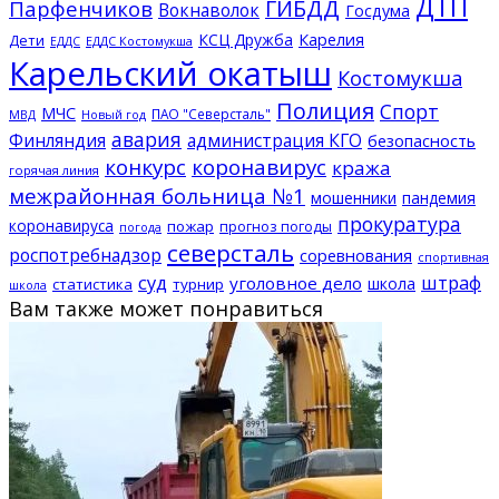
ДТП
ГИБДД
Парфенчиков
Вокнаволок
Госдума
КСЦ Дружба
Карелия
Дети
ЕДДС Костомукша
ЕДДС
Карельский окатыш
Костомукша
Полиция
Спорт
МЧС
ПАО "Северсталь"
МВД
Новый год
авария
Финляндия
администрация КГО
безопасность
конкурс
коронавирус
кража
горячая линия
межрайонная больница №1
мошенники
пандемия
прокуратура
коронавируса
пожар
прогноз погоды
погода
северсталь
роспотребнадзор
соревнования
спортивная
суд
штраф
уголовное дело
школа
статистика
турнир
школа
Вам также может понравиться