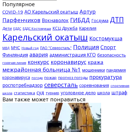
Популярное
Артур
АО Карельский окатыш
COVID-19
ДТП
ГИБДД
Парфенчиков
Вокнаволок
Госдума
КСЦ Дружба
Карелия
Дети
ЕДДС Костомукша
ЕДДС
Карельский окатыш
Костомукша
Полиция
Спорт
МЧС
ПАО "Северсталь"
МВД
Новый год
авария
Финляндия
администрация КГО
безопасность
конкурс
коронавирус
кража
горячая линия
межрайонная больница №1
мошенники
пандемия
прокуратура
коронавируса
пожар
прогноз погоды
погода
северсталь
роспотребнадзор
соревнования
спортивная
суд
штраф
уголовное дело
школа
статистика
турнир
школа
Вам также может понравиться