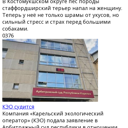
В Костомукшском округе пёс породы
стаффордширский терьер напал на женщину.
Теперь у неё не только шрамы от укусов, но
сильный стресс и страх перед большими
собаками.
0
376
КЭО судится
Компания «Карельский экологический
оператор» (КЭО) подала заявление в
Арбитражный суд республики в отношении