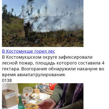
В Костомукше горел лес
В Костомукшском округе зафиксировали
лесной пожар, площадь которого составила 4
гектара. Возгорание обнаружили накануне во
время авиапатрулирования.
0
138