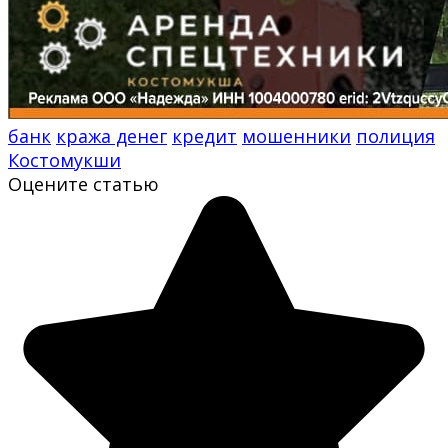
банк
кража денег
кредит
мошенники
полиция
Костомукши
Оцените статью