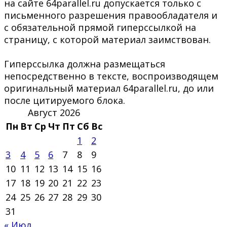
на сайте 64parallel.ru допускается только с
письменного разрешения правообладателя и
с обязательной прямой гиперссылкой на
страницу, с которой материал заимствован.
Гиперссылка должна размещаться
непосредственно в тексте, воспроизводящем
оригинальный материал 64parallel.ru, до или
после цитируемого блока.
Август 2026
Пн
Вт
Ср
Чт
Пт
Сб
Вс
1
2
3
4
5
6
7
8
9
10
11
12
13
14
15
16
17
18
19
20
21
22
23
24
25
26
27
28
29
30
31
« Июл