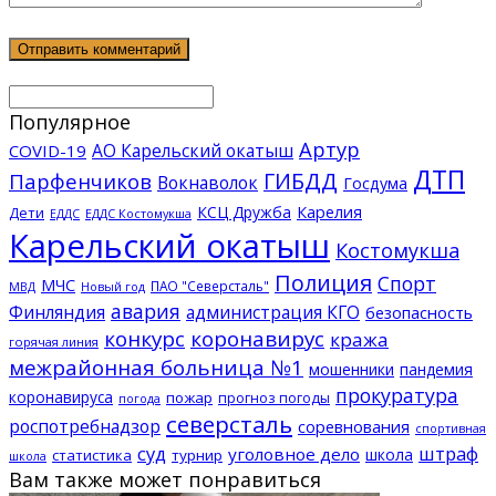
Популярное
Артур
АО Карельский окатыш
COVID-19
ДТП
ГИБДД
Парфенчиков
Вокнаволок
Госдума
КСЦ Дружба
Карелия
Дети
ЕДДС Костомукша
ЕДДС
Карельский окатыш
Костомукша
Полиция
Спорт
МЧС
ПАО "Северсталь"
МВД
Новый год
авария
Финляндия
администрация КГО
безопасность
конкурс
коронавирус
кража
горячая линия
межрайонная больница №1
мошенники
пандемия
прокуратура
коронавируса
пожар
прогноз погоды
погода
северсталь
роспотребнадзор
соревнования
спортивная
суд
штраф
уголовное дело
школа
статистика
турнир
школа
Вам также может понравиться