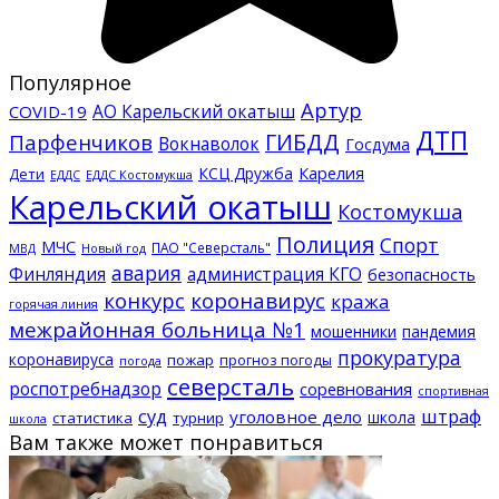
Популярное
Артур
АО Карельский окатыш
COVID-19
ДТП
ГИБДД
Парфенчиков
Вокнаволок
Госдума
КСЦ Дружба
Карелия
Дети
ЕДДС Костомукша
ЕДДС
Карельский окатыш
Костомукша
Полиция
Спорт
МЧС
ПАО "Северсталь"
МВД
Новый год
авария
Финляндия
администрация КГО
безопасность
конкурс
коронавирус
кража
горячая линия
межрайонная больница №1
мошенники
пандемия
прокуратура
коронавируса
пожар
прогноз погоды
погода
северсталь
роспотребнадзор
соревнования
спортивная
суд
штраф
уголовное дело
школа
статистика
турнир
школа
Вам также может понравиться