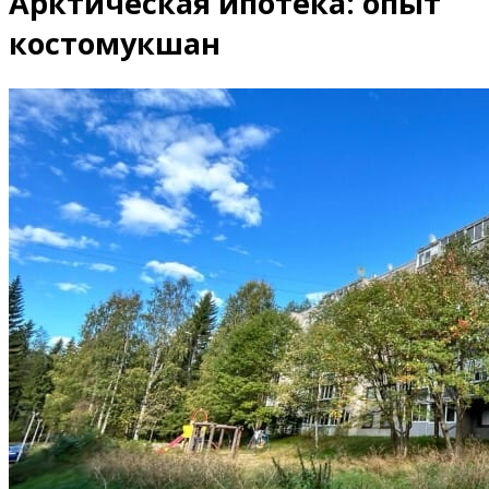
Арктическая ипотека: опыт
костомукшан