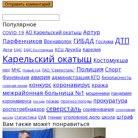
Популярное
Артур
АО Карельский окатыш
COVID-19
ДТП
ГИБДД
Парфенчиков
Вокнаволок
Госдума
КСЦ Дружба
Карелия
Дети
ЕДДС Костомукша
ЕДДС
Карельский окатыш
Костомукша
Полиция
Спорт
МЧС
ПАО "Северсталь"
МВД
Новый год
авария
Финляндия
администрация КГО
безопасность
конкурс
коронавирус
кража
горячая линия
межрайонная больница №1
мошенники
пандемия
прокуратура
коронавируса
пожар
прогноз погоды
погода
северсталь
роспотребнадзор
соревнования
спортивная
суд
штраф
уголовное дело
школа
статистика
турнир
школа
Вам также может понравиться