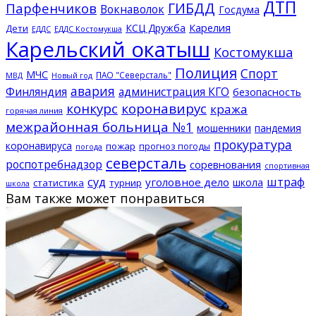
ДТП
ГИБДД
Парфенчиков
Вокнаволок
Госдума
КСЦ Дружба
Карелия
Дети
ЕДДС Костомукша
ЕДДС
Карельский окатыш
Костомукша
Полиция
Спорт
МЧС
ПАО "Северсталь"
МВД
Новый год
авария
Финляндия
администрация КГО
безопасность
конкурс
коронавирус
кража
горячая линия
межрайонная больница №1
мошенники
пандемия
прокуратура
коронавируса
пожар
прогноз погоды
погода
северсталь
роспотребнадзор
соревнования
спортивная
суд
штраф
уголовное дело
школа
статистика
турнир
школа
Вам также может понравиться