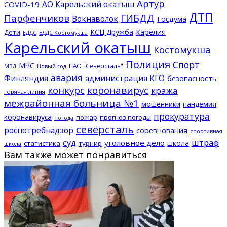
Артур
АО Карельский окатыш
COVID-19
ДТП
ГИБДД
Парфенчиков
Вокнаволок
Госдума
КСЦ Дружба
Карелия
Дети
ЕДДС Костомукша
ЕДДС
Карельский окатыш
Костомукша
Полиция
Спорт
МЧС
ПАО "Северсталь"
МВД
Новый год
авария
Финляндия
администрация КГО
безопасность
конкурс
коронавирус
кража
горячая линия
межрайонная больница №1
мошенники
пандемия
прокуратура
коронавируса
пожар
прогноз погоды
погода
северсталь
роспотребнадзор
соревнования
спортивная
суд
штраф
уголовное дело
школа
статистика
турнир
школа
Вам также может понравиться