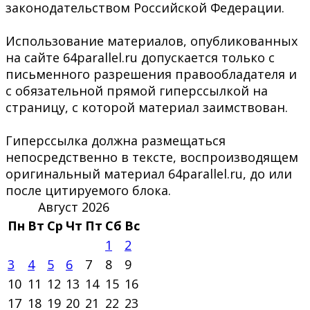
законодательством Российской Федерации.
Использование материалов, опубликованных
на сайте 64parallel.ru допускается только с
письменного разрешения правообладателя и
с обязательной прямой гиперссылкой на
страницу, с которой материал заимствован.
Гиперссылка должна размещаться
непосредственно в тексте, воспроизводящем
оригинальный материал 64parallel.ru, до или
после цитируемого блока.
Август 2026
Пн
Вт
Ср
Чт
Пт
Сб
Вс
1
2
3
4
5
6
7
8
9
10
11
12
13
14
15
16
17
18
19
20
21
22
23