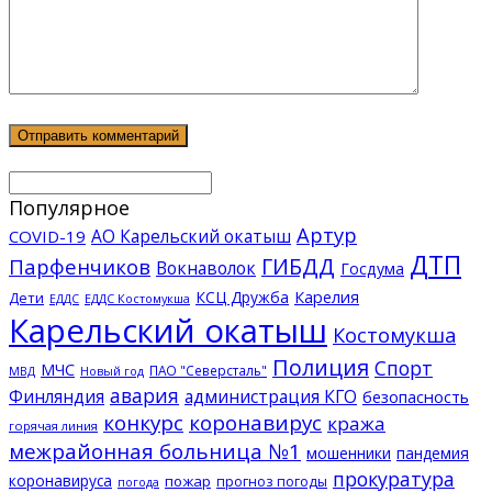
Популярное
Артур
АО Карельский окатыш
COVID-19
ДТП
ГИБДД
Парфенчиков
Вокнаволок
Госдума
КСЦ Дружба
Карелия
Дети
ЕДДС Костомукша
ЕДДС
Карельский окатыш
Костомукша
Полиция
Спорт
МЧС
ПАО "Северсталь"
МВД
Новый год
авария
Финляндия
администрация КГО
безопасность
конкурс
коронавирус
кража
горячая линия
межрайонная больница №1
мошенники
пандемия
прокуратура
коронавируса
пожар
прогноз погоды
погода