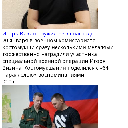
Игорь Визин: служил не за награды
20 января в военном комиссариате
Костомукши сразу несколькими медалями
торжественно наградили участника
специальной военной операции Игоря
Визина. Костомукшанин поделился с «64
параллелью» воспоминаниями
0
1.1к.