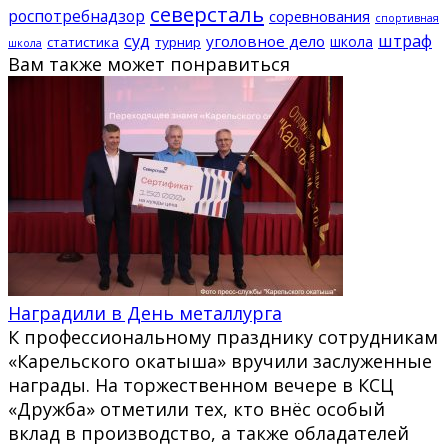
северсталь
роспотребнадзор
соревнования
спортивная
суд
штраф
уголовное дело
школа
статистика
турнир
школа
Вам также может понравиться
Наградили в День металлурга
К профессиональному празднику сотрудникам
«Карельского окатыша» вручили заслуженные
награды. На торжественном вечере в КСЦ
«Дружба» отметили тех, кто внёс особый
вклад в производство, а также обладателей