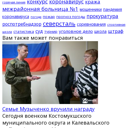
конкурс
коронавирус
кража
горячая линия
межрайонная больница №1
мошенники
пандемия
прокуратура
коронавируса
пожар
прогноз погоды
погода
северсталь
роспотребнадзор
соревнования
спортивная
суд
штраф
уголовное дело
школа
статистика
турнир
школа
Вам также может понравиться
Семье Музыченко вручили награду
Сегодня военком Костомукшского
муниципального округа и Калевальского