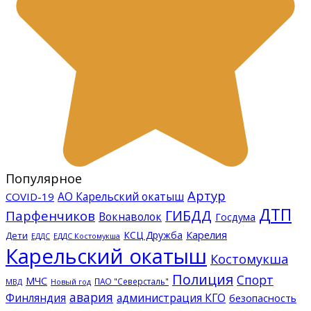
Популярное
Артур
АО Карельский окатыш
COVID-19
ДТП
ГИБДД
Парфенчиков
Вокнаволок
Госдума
КСЦ Дружба
Карелия
Дети
ЕДДС Костомукша
ЕДДС
Карельский окатыш
Костомукша
Полиция
Спорт
МЧС
ПАО "Северсталь"
МВД
Новый год
авария
Финляндия
администрация КГО
безопасность