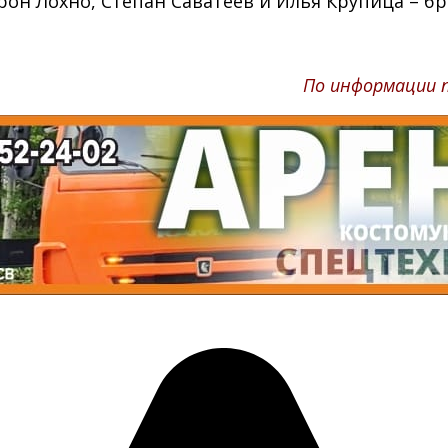
рон Лохно, Степан Саватеев и Илья Крупица – бр
По информации п