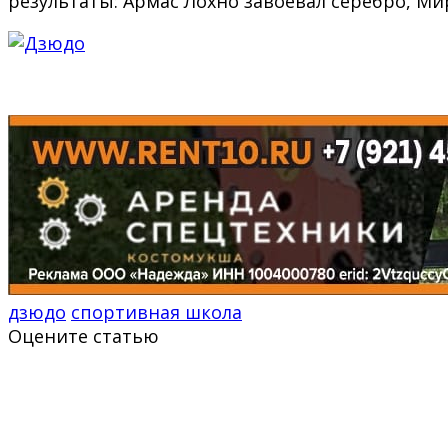
результаты: Армас Лохно завоевал серебро, Ми
дзюдо
спортивная школа
Оцените статью