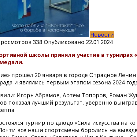
Новости
Просмотров
338
Опубликовано
22.01.2024
ртивной школы приняли участие в турнирах «
 медали.
ние»
прошёл 20 января в городе Отрадное Ленин
да и являлись первым этапом сезона 2024 года
или: Игорь Абрамов, Артем Топоров, Роман Жук,
в показал лучший результат, уверенно выиграв
сеппа.
состоялся турнир по дзюдо «Сила искусства на к
 Почти все наши спортсмены боролись на выезд