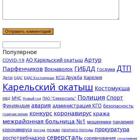
Популярное
Артур
АО Карельский окатыш
COVID-19
ДТП
ГИБДД
Парфенчиков
Вокнаволок
Госдума
КСЦ Дружба
Карелия
Дети
ЕДДС Костомукша
ЕДДС
Карельский окатыш
Костомукша
Полиция
Спорт
МЧС
ПАО "Северсталь"
МВД
Новый год
авария
Финляндия
администрация КГО
безопасность
конкурс
коронавирус
кража
горячая линия
межрайонная больница №1
мошенники
пандемия
прокуратура
коронавируса
пожар
прогноз погоды
погода
северсталь
роспотребнадзор
соревнования
спортивная