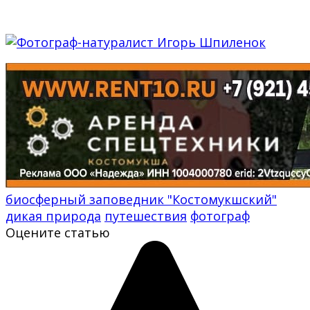
биосферный заповедник "Костомукшский"
дикая природа
путешествия
фотограф
Оцените статью