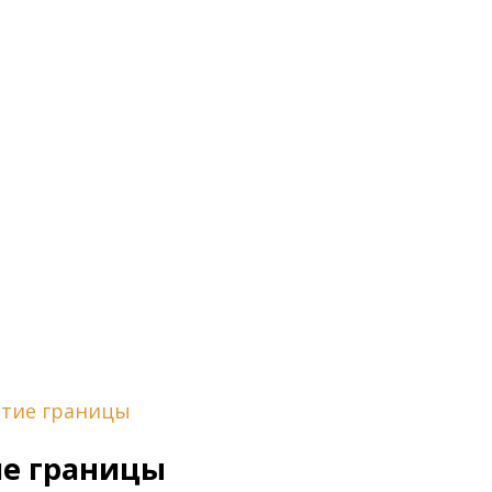
ытие границы
е границы