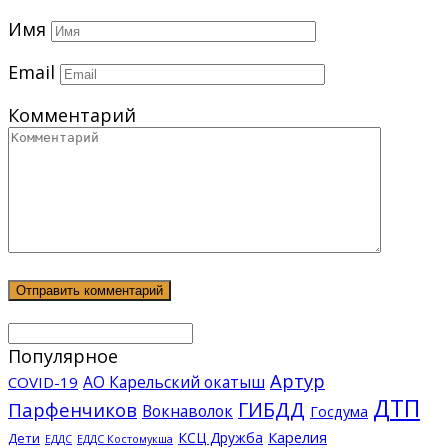
Имя
Email
Комментарий
Популярное
Артур
АО Карельский окатыш
COVID-19
ДТП
ГИБДД
Парфенчиков
Вокнаволок
Госдума
КСЦ Дружба
Карелия
Дети
ЕДДС Костомукша
ЕДДС