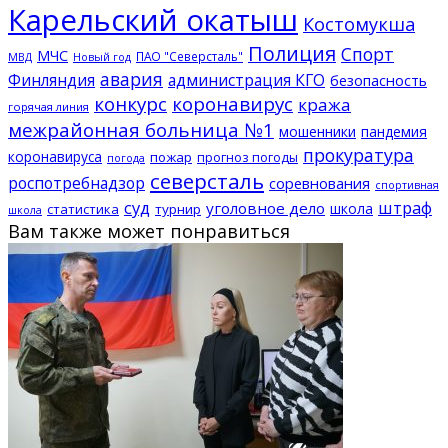
Карельский окатыш
Костомукша
Полиция
Спорт
МЧС
ПАО "Северсталь"
МВД
Новый год
авария
Финляндия
администрация КГО
безопасность
конкурс
коронавирус
кража
горячая линия
межрайонная больница №1
мошенники
пандемия
прокуратура
коронавируса
пожар
прогноз погоды
погода
северсталь
роспотребнадзор
соревнования
спортивная
суд
штраф
уголовное дело
школа
статистика
турнир
школа
Вам также может понравиться