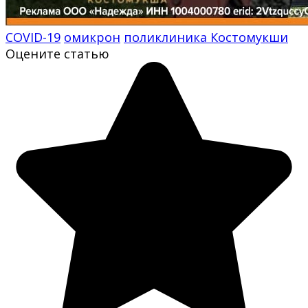
COVID-19
омикрон
поликлиника Костомукши
Оцените статью