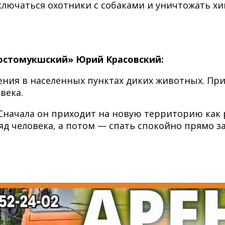
дключаться охотники с собаками и уничтожать хи
остомукшский» Юрий Красовский:
ия в населенных пунктах диких животных. Прихо
века.
начала он приходит на новую территорию как р
д человека, а потом — спать спокойно прямо 