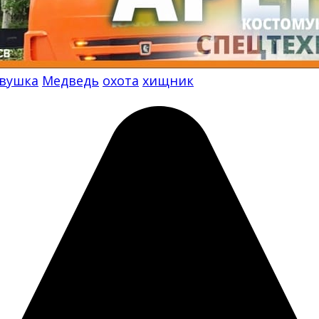
вушка
Медведь
охота
хищник