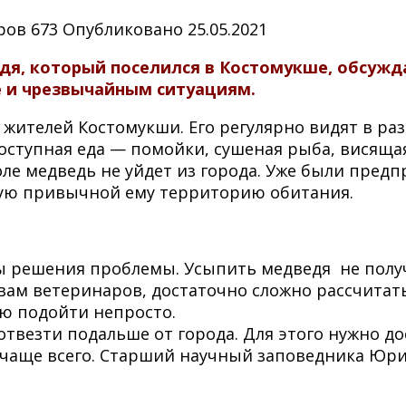
ров
673
Опубликовано
25.05.2021
я, который поселился в Костомукше, обсужда
е и чрезвычайным ситуациям.
 жителей Костомукши. Его регулярно видят в ра
ступная еда — помойки, сушеная рыба, висящая в
воле медведь не уйдет из города. Уже были пре
вшую привычной ему территорию обитания.
ы решения проблемы. Усыпить медведя не получ
вам ветеринаров, достаточно сложно рассчитать
дю подойти непросто.
отвезти подальше от города. Для этого нужно д
ся чаще всего. Старший научный заповедника Юр