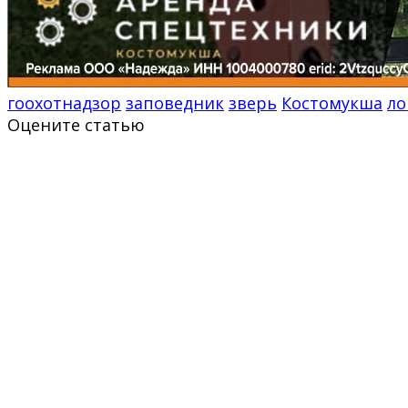
гоохотнадзор
заповедник
зверь
Костомукша
ло
Оцените статью