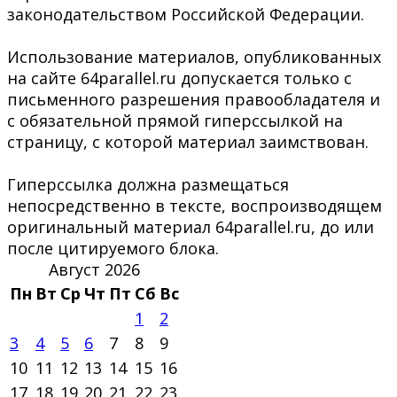
законодательством Российской Федерации.
Использование материалов, опубликованных
на сайте 64parallel.ru допускается только с
письменного разрешения правообладателя и
с обязательной прямой гиперссылкой на
страницу, с которой материал заимствован.
Гиперссылка должна размещаться
непосредственно в тексте, воспроизводящем
оригинальный материал 64parallel.ru, до или
после цитируемого блока.
Август 2026
Пн
Вт
Ср
Чт
Пт
Сб
Вс
1
2
3
4
5
6
7
8
9
10
11
12
13
14
15
16
17
18
19
20
21
22
23