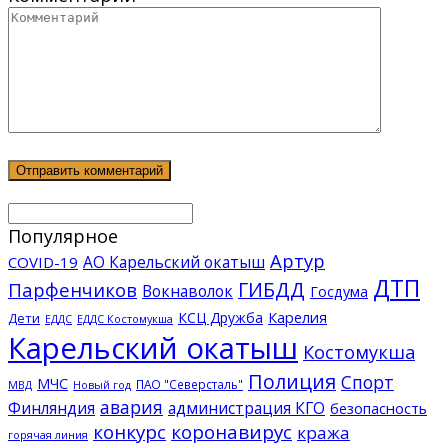
Популярное
Артур
АО Карельский окатыш
COVID-19
ДТП
ГИБДД
Парфенчиков
Вокнаволок
Госдума
КСЦ Дружба
Карелия
Дети
ЕДДС Костомукша
ЕДДС
Карельский окатыш
Костомукша
Полиция
Спорт
МЧС
ПАО "Северсталь"
МВД
Новый год
авария
Финляндия
администрация КГО
безопасность
конкурс
коронавирус
кража
горячая линия