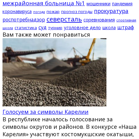
межрайонная больница №1
мошенники
пандемия
прокуратура
коронавируса
пожар
прогноз погоды
погода
северсталь
роспотребнадзор
соревнования
спортивная
суд
штраф
уголовное дело
школа
статистика
турнир
школа
Вам также может понравиться
Голосуем за символы Карелии
В республике началось голосование за
символы округов и районов. В конкурсе «Наша
Карелия» участвуют костомукшские окатыши,