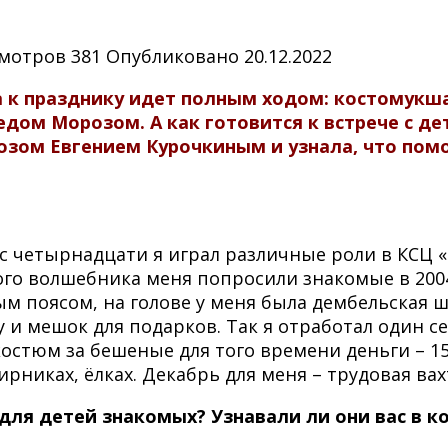
мотров
381
Опубликовано
20.12.2022
а к празднику идет полным ходом: костомукш
ом Морозом. А как готовится к встрече с де
зом Евгением Курочкиным и узнала, что помо
 с четырнадцати я играл различные роли в КСЦ 
ого волшебника меня попросили знакомые в 2004
ым поясом, на голове у меня была дембельская 
у и мешок для подарков. Так я отработал один се
стюм за бешеные для того времени деньги – 15 
рниках, ёлках. Декабрь для меня – трудовая вах
ля детей знакомых? Узнавали ли они вас в к