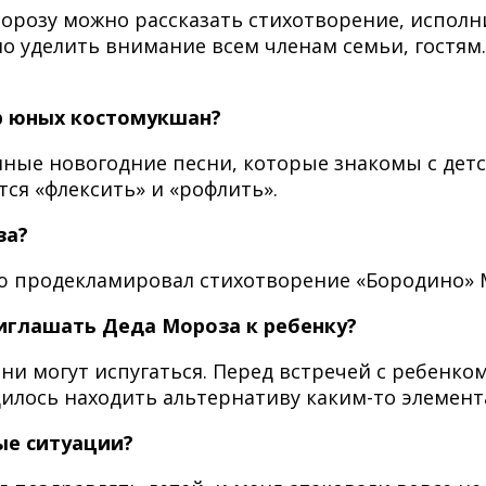
орозу можно рассказать стихотворение, исполни
но уделить внимание всем членам семьи, гостям
ар юных костомукшан?
ые новогодние песни, которые знакомы с детст
тся «флексить» и «рофлить».
за?
ю продекламировал стихотворение «Бородино» 
приглашать Деда Мороза к ребенку?
и могут испугаться. Перед встречей с ребенко
дилось находить альтернативу каким-то элемен
ые ситуации?