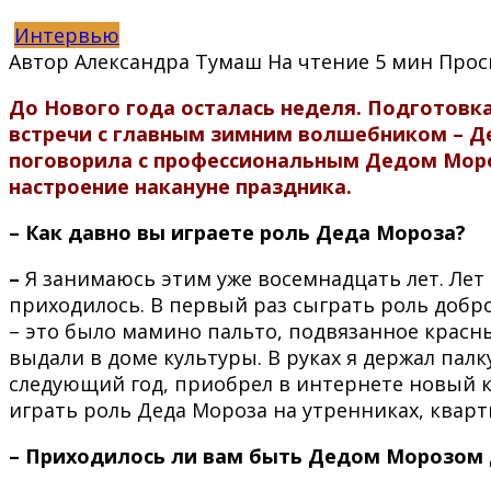
Интервью
Автор
Александра Тумаш
На чтение
5 мин
Прос
До Нового года осталась неделя. Подготовк
встречи с главным зимним волшебником – Дед
поговорила с профессиональным Дедом Моро
настроение накануне праздника.
– Как давно вы играете роль Деда Мороза?
–
Я занимаюсь этим уже восемнадцать лет. Лет
приходилось. В первый раз сыграть роль добр
– это было мамино пальто, подвязанное красн
выдали в доме культуры. В руках я держал палк
следующий год, приобрел в интернете новый ко
играть роль Деда Мороза на утренниках, кварти
– Приходилось ли вам быть Дедом Морозом д