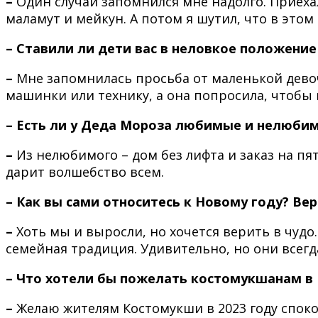
–
Один случай запомнился мне надолго. Приеха
маламут и мейкун. А потом я шутил, что в это
– Ставили ли дети вас в неловкое положение
–
Мне запомнилась просьба от маленькой девоч
машинки или технику, а она попросила, чтобы н
– Есть ли у Деда Мороза любимые и нелюби
–
Из нелюбимого – дом без лифта и заказ на п
дарит волшебство всем.
– Как вы сами относитесь к Новому году? Вер
–
Хоть мы и выросли, но хочется верить в чудо
семейная традиция. Удивительно, но они всегд
– Что хотели бы пожелать костомукшанам в
–
Желаю жителям Костомукши в 2023 году споко