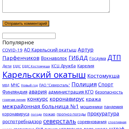
Популярное
Артур
АО Карельский окатыш
COVID-19
ДТП
ГИБДД
Парфенчиков
Вокнаволок
Госдума
КСЦ Дружба
Карелия
Дети
ЕДДС Костомукша
ЕДДС
Карельский окатыш
Костомукша
Полиция
Спорт
МЧС
ПАО "Северсталь"
МВД
Новый год
авария
Финляндия
администрация КГО
безопасность
конкурс
коронавирус
кража
горячая линия
межрайонная больница №1
мошенники
пандемия
прокуратура
коронавируса
пожар
прогноз погоды
погода
северсталь
роспотребнадзор
соревнования
спортивная
суд
штраф
уголовное дело
школа
статистика
турнир