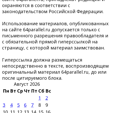
охраняются в соответствии с
законодательством Российской Федерации.
Использование материалов, опубликованных
на сайте 64parallel.ru допускается только с
письменного разрешения правообладателя и
с обязательной прямой гиперссылкой на
страницу, с которой материал заимствован.
Гиперссылка должна размещаться
непосредственно в тексте, воспроизводящем
оригинальный материал 64parallel.ru, до или
после цитируемого блока.
Август 2026
Пн
Вт
Ср
Чт
Пт
Сб
Вс
1
2
3
4
5
6
7
8
9
10
11
12
13
14
15
16