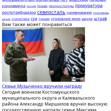
прокуратура
коронавируса
пожар
прогноз погоды
погода
северсталь
роспотребнадзор
соревнования
спортивная
суд
штраф
уголовное дело
школа
статистика
турнир
школа
Вам также может понравиться
Семье Музыченко вручили награду
Сегодня военком Костомукшского
муниципального округа и Калевальского
района Александр Маршилов вручил высокую
государственную награду семье Максима