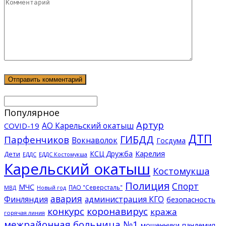
Популярное
Артур
АО Карельский окатыш
COVID-19
ДТП
ГИБДД
Парфенчиков
Вокнаволок
Госдума
КСЦ Дружба
Карелия
Дети
ЕДДС Костомукша
ЕДДС
Карельский окатыш
Костомукша
Полиция
Спорт
МЧС
ПАО "Северсталь"
МВД
Новый год
авария
Финляндия
администрация КГО
безопасность
конкурс
коронавирус
кража
горячая линия
межрайонная больница №1
мошенники
пандемия