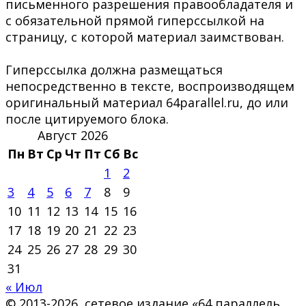
письменного разрешения правообладателя и
с обязательной прямой гиперссылкой на
страницу, с которой материал заимствован.
Гиперссылка должна размещаться
непосредственно в тексте, воспроизводящем
оригинальный материал 64parallel.ru, до или
после цитируемого блока.
Август 2026
Пн
Вт
Ср
Чт
Пт
Сб
Вс
1
2
3
4
5
6
7
8
9
10
11
12
13
14
15
16
17
18
19
20
21
22
23
24
25
26
27
28
29
30
31
« Июл
© 2013-2026, сетевое издание «64 параллель