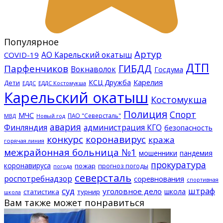
Популярное
Артур
АО Карельский окатыш
COVID-19
ДТП
ГИБДД
Парфенчиков
Вокнаволок
Госдума
КСЦ Дружба
Карелия
Дети
ЕДДС Костомукша
ЕДДС
Карельский окатыш
Костомукша
Полиция
Спорт
МЧС
ПАО "Северсталь"
МВД
Новый год
авария
Финляндия
администрация КГО
безопасность
конкурс
коронавирус
кража
горячая линия
межрайонная больница №1
мошенники
пандемия
прокуратура
коронавируса
пожар
прогноз погоды
погода
северсталь
роспотребнадзор
соревнования
спортивная
суд
штраф
уголовное дело
школа
статистика
турнир
школа
Вам также может понравиться