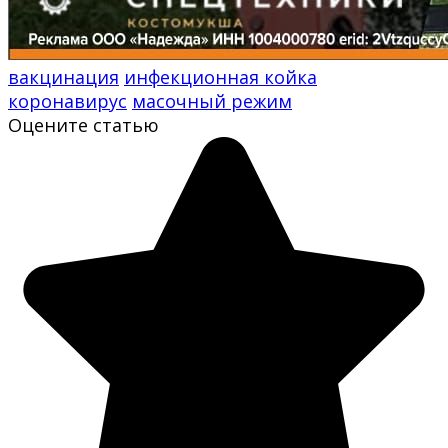
вакцинация
инфекционная койка
коронавирус
масочный режим
Оцените статью