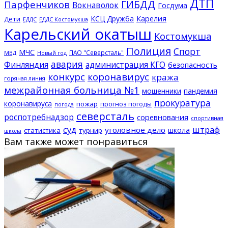
ДТП
ГИБДД
Парфенчиков
Вокнаволок
Госдума
КСЦ Дружба
Карелия
Дети
ЕДДС Костомукша
ЕДДС
Карельский окатыш
Костомукша
Полиция
Спорт
МЧС
ПАО "Северсталь"
МВД
Новый год
авария
Финляндия
администрация КГО
безопасность
конкурс
коронавирус
кража
горячая линия
межрайонная больница №1
мошенники
пандемия
прокуратура
коронавируса
пожар
прогноз погоды
погода
северсталь
роспотребнадзор
соревнования
спортивная
суд
штраф
уголовное дело
школа
статистика
турнир
школа
Вам также может понравиться