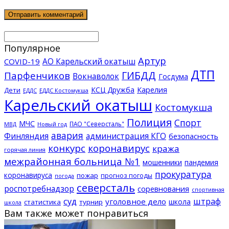
Популярное
Артур
АО Карельский окатыш
COVID-19
ДТП
ГИБДД
Парфенчиков
Вокнаволок
Госдума
КСЦ Дружба
Карелия
Дети
ЕДДС Костомукша
ЕДДС
Карельский окатыш
Костомукша
Полиция
Спорт
МЧС
ПАО "Северсталь"
МВД
Новый год
авария
Финляндия
администрация КГО
безопасность
конкурс
коронавирус
кража
горячая линия
межрайонная больница №1
мошенники
пандемия
прокуратура
коронавируса
пожар
прогноз погоды
погода
северсталь
роспотребнадзор
соревнования
спортивная
суд
штраф
уголовное дело
школа
статистика
турнир
школа
Вам также может понравиться