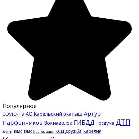
Популярное
Артур
АО Карельский окатыш
COVID-19
ДТП
ГИБДД
Парфенчиков
Вокнаволок
Госдума
КСЦ Дружба
Карелия
Дети
ЕДДС Костомукша
ЕДДС