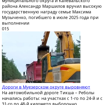
муниципального округа и Калевальского
района Александр Маршилов вручил высокую
государственную награду семье Максима
Музыченко, погибшего в июле 2025 года при
выполнении
0
15
Дороги в Муезерском округе выровняют
На автомобильной дороге Тикша – Реболы
начались работы: на участках с 1-го по 24-й и с
31-го по 48-й километр выборочно