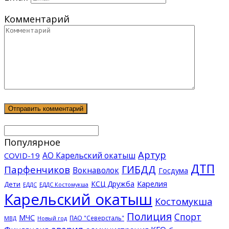
Комментарий
Популярное
Артур
АО Карельский окатыш
COVID-19
ДТП
ГИБДД
Парфенчиков
Вокнаволок
Госдума
КСЦ Дружба
Карелия
Дети
ЕДДС Костомукша
ЕДДС
Карельский окатыш
Костомукша
Полиция
Спорт
МЧС
ПАО "Северсталь"
МВД
Новый год