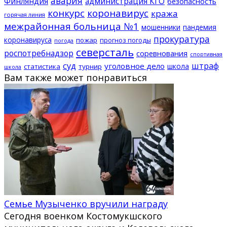
авария
Финляндия
администрация КГО
безопасность
конкурс
коронавирус
кража
горячая линия
межрайонная больница №1
мошенники
пандемия
прокуратура
коронавируса
пожар
прогноз погоды
погода
северсталь
роспотребнадзор
соревнования
спортивная
суд
штраф
уголовное дело
школа
статистика
турнир
школа
Вам также может понравиться
Семье Музыченко вручили награду
Сегодня военком Костомукшского