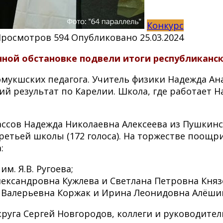
Конкурс
Просмотров
594
Опубликовано
25.03.2024
енной обстановке подвели итоги республиканс
омукшских педагога. Учитель физики Надежда Ан
тий результат по Карелии. Школа, где работает 
ассов Надежда Николаевна Алексеева из Пушкинс
етьей школы (172 голоса). На торжестве поощри
:
м. Я.В. Ругоева;
ксандровна Кужлева и Светлана Петровна Князе
 Валерьевна Коржак и Ирина Леонидовна Алёшин
руга Сергей Новгородов, коллеги и руководител