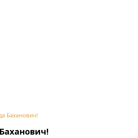
а Баханович!
Баханович!