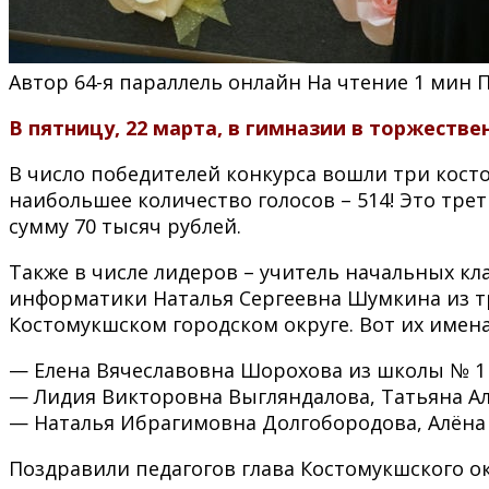
Автор
64-я параллель онлайн
На чтение
1 мин
В пятницу, 22 марта, в гимназии в торжеств
В число победителей конкурса вошли три кост
наибольшее количество голосов – 514! Это тре
сумму 70 тысяч рублей.
Также в числе лидеров – учитель начальных кл
информатики Наталья Сергеевна Шумкина из тр
Костомукшском городском округе. Вот их имена
— Елена Вячеславовна Шорохова из школы № 1 и
— Лидия Викторовна Выгляндалова, Татьяна Але
— Наталья Ибрагимовна Долгобородова, Алёна
Поздравили педагогов глава Костомукшского ок