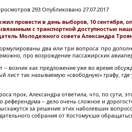
Просмотров
293
Опубликовано
27.07.2017
жил провести в день выборов, 10 сентября, 
связанным с транспортной доступностью нашег
датель Молодежного совета Александра Троян
сформулированы два или три вопроса: про допол
озможно, про возрождение пассажирских авиапе
т – возник как предложение уже во время обсуж
ый лист так называемую «свободную» графу, где
роса прок, Александра ответила, что, по сути, э
о референдума – дело очень сложное и дорогос
ыскажутся за решение этих наболевших вопросо
нодательного собрания от Костомукши обращать