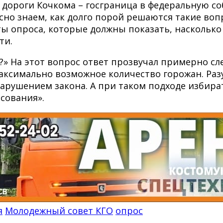
и дороги Кочкома – госграница в федеральную с
но знаем, как долго порой решаются такие воп
ты опроса, которые должны показать, наскольк
ти.
о?» На этот вопрос ответ прозвучал примерно с
максимально возможное количество горожан. Раз
нарушением закона. А при таком подходе избира
сования».
я
Молодежный совет КГО
опрос