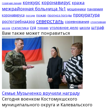
конкурс
коронавирус
кража
горячая линия
межрайонная больница №1
мошенники
пандемия
прокуратура
коронавируса
пожар
прогноз погоды
погода
северсталь
роспотребнадзор
соревнования
спортивная
суд
штраф
уголовное дело
школа
статистика
турнир
школа
Вам также может понравиться
Семье Музыченко вручили награду
Сегодня военком Костомукшского
муниципального округа и Калевальского