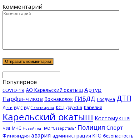
Комментарий
Популярное
Артур
АО Карельский окатыш
COVID-19
ДТП
ГИБДД
Парфенчиков
Вокнаволок
Госдума
КСЦ Дружба
Карелия
Дети
ЕДДС Костомукша
ЕДДС
Карельский окатыш
Костомукша
Полиция
Спорт
МЧС
ПАО "Северсталь"
МВД
Новый год
авария
Финляндия
администрация КГО
безопасность