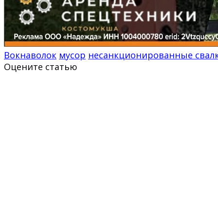
Вокнаволок
мусор
несанкционированные свал
Оцените статью