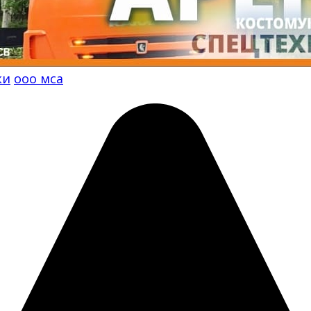
ки
ооо мса