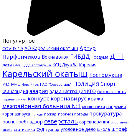
Популярное
Артур
АО Карельский окатыш
COVID-19
ДТП
ГИБДД
Парфенчиков
Вокнаволок
Госдума
КСЦ Дружба
Карелия
Дети
ЕДДС Костомукша
ЕДДС
Карельский окатыш
Костомукша
Полиция
Спорт
МЧС
ПАО "Северсталь"
МВД
Новый год
авария
Финляндия
администрация КГО
безопасность
конкурс
коронавирус
кража
горячая линия
межрайонная больница №1
мошенники
пандемия
прокуратура
коронавируса
пожар
прогноз погоды
погода
северсталь
роспотребнадзор
соревнования
спортивная
суд
штраф
уголовное дело
школа
статистика
турнир
школа