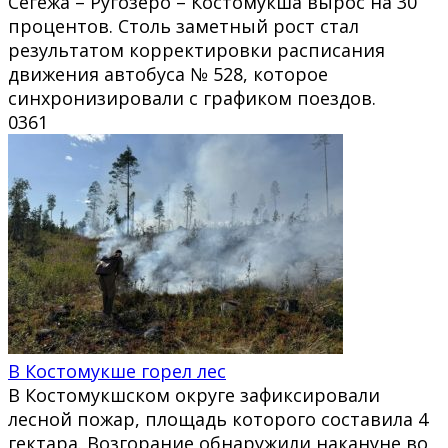
Сегежа – Ругозеро – Костомукша вырос на 30
процентов. Столь заметный рост стал
результатом корректировки расписания
движения автобуса № 528, которое
синхронизировали с графиком поездов.
0
361
В Костомукше горел лес
В Костомукшском округе зафиксировали
лесной пожар, площадь которого составила 4
гектара. Возгорание обнаружили накануне во