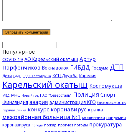
Популярное
Артур
АО Карельский окатыш
COVID-19
ДТП
ГИБДД
Парфенчиков
Вокнаволок
Госдума
КСЦ Дружба
Карелия
Дети
ЕДДС Костомукша
ЕДДС
Карельский окатыш
Костомукша
Полиция
Спорт
МЧС
ПАО "Северсталь"
МВД
Новый год
авария
Финляндия
администрация КГО
безопасность
конкурс
коронавирус
кража
горячая линия
межрайонная больница №1
мошенники
пандемия
прокуратура
коронавируса
пожар
прогноз погоды
погода
северсталь