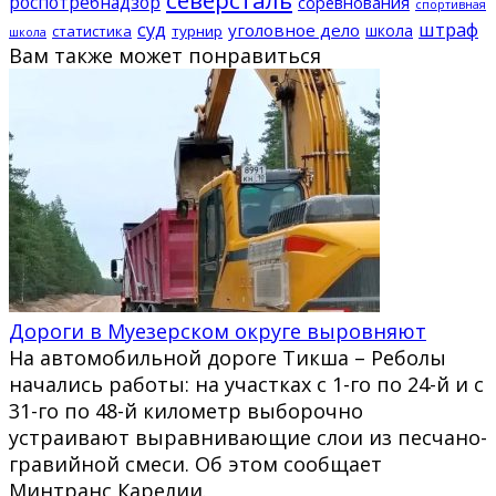
роспотребнадзор
соревнования
спортивная
суд
штраф
уголовное дело
школа
статистика
турнир
школа
Вам также может понравиться
Дороги в Муезерском округе выровняют
На автомобильной дороге Тикша – Реболы
начались работы: на участках с 1-го по 24-й и с
31-го по 48-й километр выборочно
устраивают выравнивающие слои из песчано-
гравийной смеси. Об этом сообщает
Минтранс Карелии.