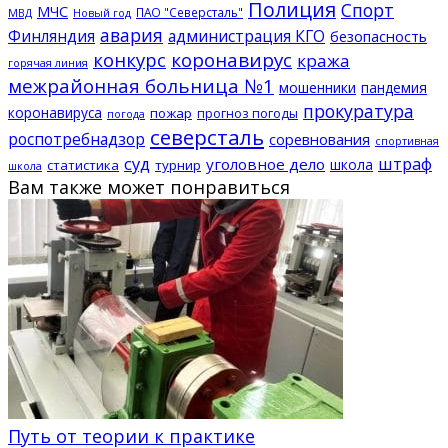
Полиция
Спорт
МЧС
ПАО "Северсталь"
МВД
Новый год
авария
Финляндия
администрация КГО
безопасность
конкурс
коронавирус
кража
горячая линия
межрайонная больница №1
мошенники
пандемия
прокуратура
коронавируса
пожар
прогноз погоды
погода
северсталь
роспотребнадзор
соревнования
спортивная
суд
штраф
уголовное дело
школа
статистика
турнир
школа
Вам также может понравиться
Путь от теории к практике