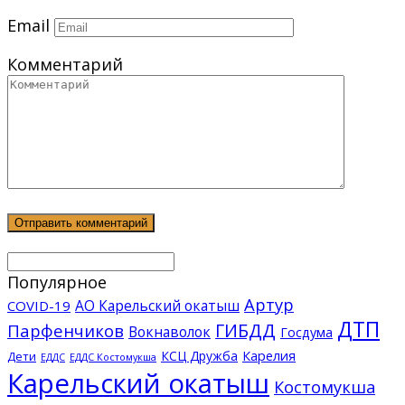
Email
Комментарий
Популярное
Артур
АО Карельский окатыш
COVID-19
ДТП
ГИБДД
Парфенчиков
Вокнаволок
Госдума
КСЦ Дружба
Карелия
Дети
ЕДДС Костомукша
ЕДДС
Карельский окатыш
Костомукша