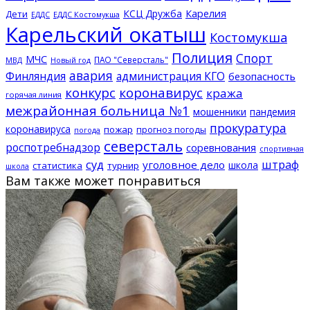
КСЦ Дружба
Карелия
Дети
ЕДДС Костомукша
ЕДДС
Карельский окатыш
Костомукша
Полиция
Спорт
МЧС
ПАО "Северсталь"
МВД
Новый год
авария
Финляндия
администрация КГО
безопасность
конкурс
коронавирус
кража
горячая линия
межрайонная больница №1
мошенники
пандемия
прокуратура
коронавируса
пожар
прогноз погоды
погода
северсталь
роспотребнадзор
соревнования
спортивная
суд
штраф
уголовное дело
школа
статистика
турнир
школа
Вам также может понравиться