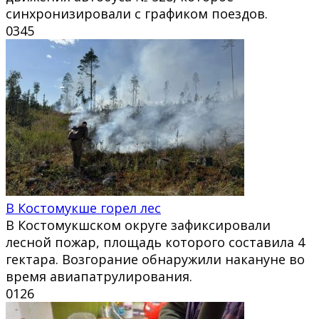
синхронизировали с графиком поездов.
0
345
В Костомукше горел лес
В Костомукшском округе зафиксировали
лесной пожар, площадь которого составила 4
гектара. Возгорание обнаружили накануне во
время авиапатрулирования.
0
126