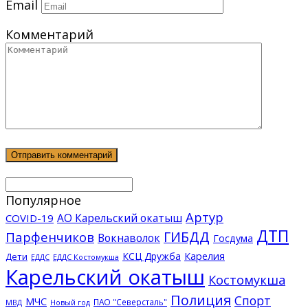
Email
Комментарий
Популярное
Артур
АО Карельский окатыш
COVID-19
ДТП
ГИБДД
Парфенчиков
Вокнаволок
Госдума
КСЦ Дружба
Карелия
Дети
ЕДДС Костомукша
ЕДДС
Карельский окатыш
Костомукша
Полиция
Спорт
МЧС
ПАО "Северсталь"
МВД
Новый год