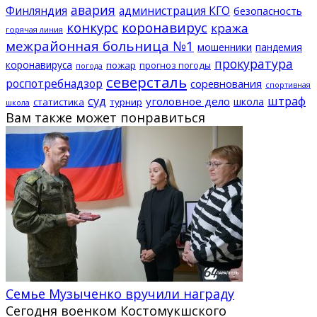
авария
Финляндия
администрация КГО
безопасность
конкурс
коронавирус
кража
горячая линия
межрайонная больница №1
мошенники
пандемия
прокуратура
коронавируса
пожар
прогноз погоды
погода
северсталь
роспотребнадзор
соревнования
спортивная
суд
штраф
уголовное дело
школа
статистика
турнир
школа
Вам также может понравиться
Семье Музыченко вручили награду
Сегодня военком Костомукшского