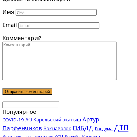
Имя
Email
Комментарий
Популярное
Артур
АО Карельский окатыш
COVID-19
ДТП
ГИБДД
Парфенчиков
Вокнаволок
Госдума
КСЦ Дружба
Карелия
Дети
ЕДДС Костомукша
ЕДДС