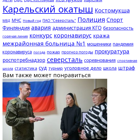
Карельский окатыш
Костомукша
Полиция
Спорт
МЧС
ПАО "Северсталь"
МВД
Новый год
авария
Финляндия
администрация КГО
безопасность
конкурс
коронавирус
кража
горячая линия
межрайонная больница №1
мошенники
пандемия
прокуратура
коронавируса
пожар
прогноз погоды
погода
северсталь
роспотребнадзор
соревнования
спортивная
суд
штраф
уголовное дело
школа
статистика
турнир
школа
Вам также может понравиться