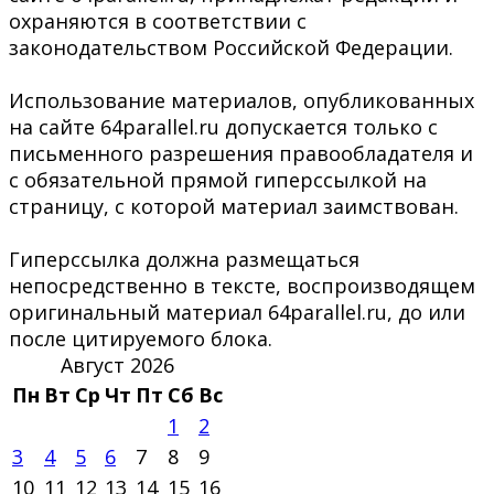
охраняются в соответствии с
законодательством Российской Федерации.
Использование материалов, опубликованных
на сайте 64parallel.ru допускается только с
письменного разрешения правообладателя и
с обязательной прямой гиперссылкой на
страницу, с которой материал заимствован.
Гиперссылка должна размещаться
непосредственно в тексте, воспроизводящем
оригинальный материал 64parallel.ru, до или
после цитируемого блока.
Август 2026
Пн
Вт
Ср
Чт
Пт
Сб
Вс
1
2
3
4
5
6
7
8
9
10
11
12
13
14
15
16