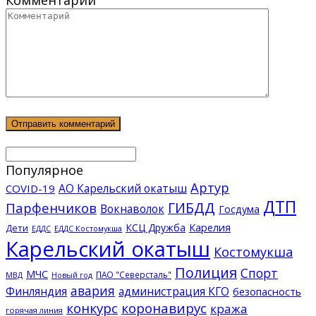
Популярное
Артур
АО Карельский окатыш
COVID-19
ДТП
ГИБДД
Парфенчиков
Вокнаволок
Госдума
КСЦ Дружба
Карелия
Дети
ЕДДС Костомукша
ЕДДС
Карельский окатыш
Костомукша
Полиция
Спорт
МЧС
ПАО "Северсталь"
МВД
Новый год
авария
Финляндия
администрация КГО
безопасность
конкурс
коронавирус
кража
горячая линия