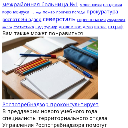
межрайонная больница №1
мошенники
пандемия
прокуратура
коронавируса
пожар
прогноз погоды
погода
северсталь
роспотребнадзор
соревнования
спортивная
суд
штраф
уголовное дело
школа
статистика
турнир
школа
Вам также может понравиться
Роспотребнадзор проконсультирует
В преддверии нового учебного года
специалисты территориального отдела
Управления Роспотребнадзора помогут