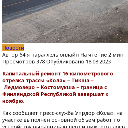
Новости
Автор
64-я параллель онлайн
На чтение
2 мин
Просмотров
378
Опубликовано
18.08.2023
Капитальный ремонт 16-километрового
отрезка трассы «Кола»
–
Тикша
–
Ледмозеро
–
Костомукша
–
граница с
Финляндской Республикой завершат к
ноябрю.
Как сообщает пресс-служба Упрдор «Кола», на
участке выполнен основной объем работ по
устройству выравнивающего и нижнего слоев