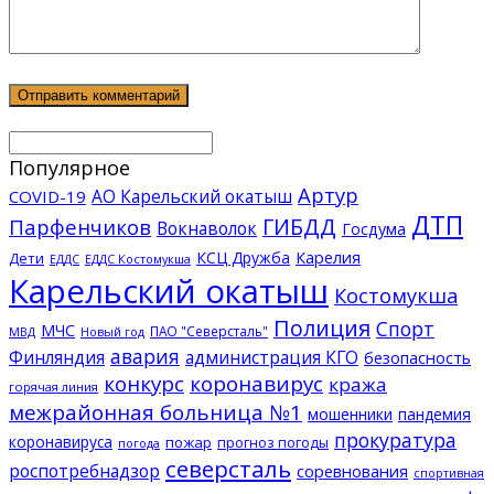
Популярное
Артур
АО Карельский окатыш
COVID-19
ДТП
ГИБДД
Парфенчиков
Вокнаволок
Госдума
КСЦ Дружба
Карелия
Дети
ЕДДС Костомукша
ЕДДС
Карельский окатыш
Костомукша
Полиция
Спорт
МЧС
ПАО "Северсталь"
МВД
Новый год
авария
Финляндия
администрация КГО
безопасность
конкурс
коронавирус
кража
горячая линия
межрайонная больница №1
мошенники
пандемия
прокуратура
коронавируса
пожар
прогноз погоды
погода
северсталь
роспотребнадзор
соревнования
спортивная