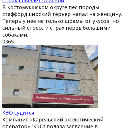
Собака бывает опасной
В Костомукшском округе пёс породы
стаффордширский терьер напал на женщину.
Теперь у неё не только шрамы от укусов, но
сильный стресс и страх перед большими
собаками.
0
365
КЭО судится
Компания «Карельский экологический
оператор» (КЭО) подала заявление в