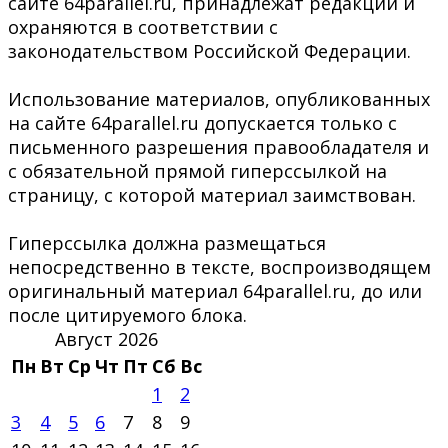
сайте 64parallel.ru, принадлежат редакции и
охраняются в соответствии с
законодательством Российской Федерации.
Использование материалов, опубликованных
на сайте 64parallel.ru допускается только с
письменного разрешения правообладателя и
с обязательной прямой гиперссылкой на
страницу, с которой материал заимствован.
Гиперссылка должна размещаться
непосредственно в тексте, воспроизводящем
оригинальный материал 64parallel.ru, до или
после цитируемого блока.
Август 2026
Пн
Вт
Ср
Чт
Пт
Сб
Вс
1
2
3
4
5
6
7
8
9