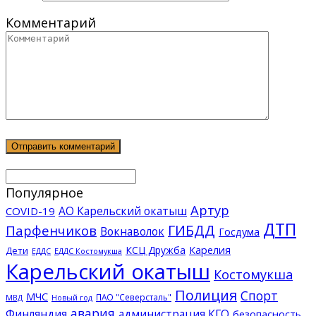
Комментарий
Популярное
Артур
АО Карельский окатыш
COVID-19
ДТП
ГИБДД
Парфенчиков
Вокнаволок
Госдума
КСЦ Дружба
Карелия
Дети
ЕДДС Костомукша
ЕДДС
Карельский окатыш
Костомукша
Полиция
Спорт
МЧС
ПАО "Северсталь"
МВД
Новый год
авария
Финляндия
администрация КГО
безопасность