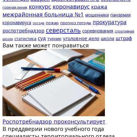
конкурс
коронавирус
кража
горячая линия
межрайонная больница №1
мошенники
пандемия
прокуратура
коронавируса
пожар
прогноз погоды
погода
северсталь
роспотребнадзор
соревнования
спортивная
суд
штраф
уголовное дело
школа
статистика
турнир
школа
Вам также может понравиться
Роспотребнадзор проконсультирует
В преддверии нового учебного года
специалисты территориального отдела