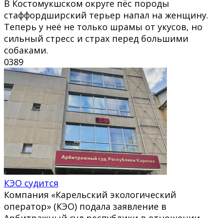
В Костомукшском округе пёс породы
стаффордширский терьер напал на женщину.
Теперь у неё не только шрамы от укусов, но
сильный стресс и страх перед большими
собаками.
0
389
КЭО судится
Компания «Карельский экологический
оператор» (КЭО) подала заявление в
Арбитражный суд республики в отношении