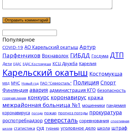
Популярное
Артур
АО Карельский окатыш
COVID-19
ДТП
ГИБДД
Парфенчиков
Вокнаволок
Госдума
КСЦ Дружба
Карелия
Дети
ЕДДС Костомукша
ЕДДС
Карельский окатыш
Костомукша
Полиция
Спорт
МЧС
ПАО "Северсталь"
МВД
Новый год
авария
Финляндия
администрация КГО
безопасность
конкурс
коронавирус
кража
горячая линия
межрайонная больница №1
мошенники
пандемия
прокуратура
коронавируса
пожар
прогноз погоды
погода
северсталь
роспотребнадзор
соревнования
спортивная
суд
штраф
уголовное дело
школа
статистика
турнир
школа