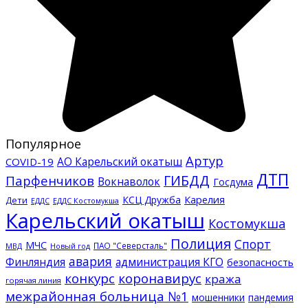
Популярное
Артур
АО Карельский окатыш
COVID-19
ДТП
ГИБДД
Парфенчиков
Вокнаволок
Госдума
КСЦ Дружба
Карелия
Дети
ЕДДС Костомукша
ЕДДС
Карельский окатыш
Костомукша
Полиция
Спорт
МЧС
ПАО "Северсталь"
МВД
Новый год
авария
Финляндия
администрация КГО
безопасность
конкурс
коронавирус
кража
горячая линия
межрайонная больница №1
мошенники
пандемия