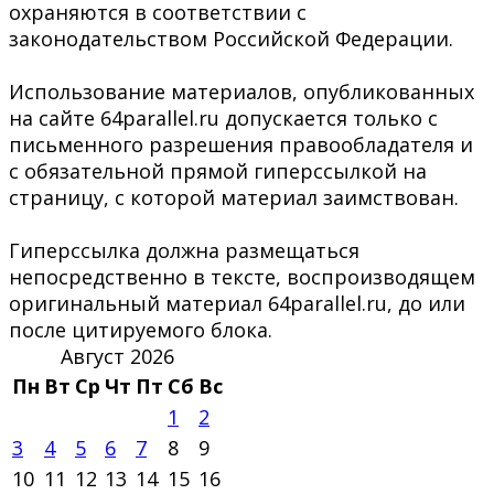
охраняются в соответствии с
законодательством Российской Федерации.
Использование материалов, опубликованных
на сайте 64parallel.ru допускается только с
письменного разрешения правообладателя и
с обязательной прямой гиперссылкой на
страницу, с которой материал заимствован.
Гиперссылка должна размещаться
непосредственно в тексте, воспроизводящем
оригинальный материал 64parallel.ru, до или
после цитируемого блока.
Август 2026
Пн
Вт
Ср
Чт
Пт
Сб
Вс
1
2
3
4
5
6
7
8
9
10
11
12
13
14
15
16