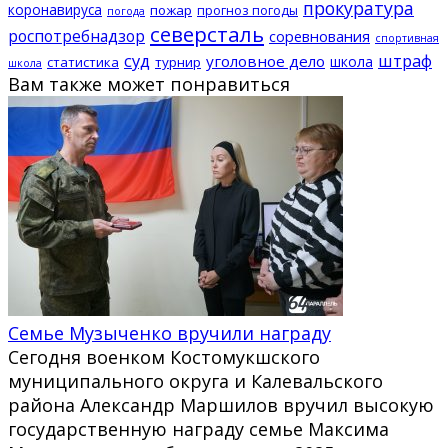
прокуратура
коронавируса
пожар
прогноз погоды
погода
северсталь
роспотребнадзор
соревнования
спортивная
суд
штраф
уголовное дело
школа
статистика
турнир
школа
Вам также может понравиться
Семье Музыченко вручили награду
Сегодня военком Костомукшского
муниципального округа и Калевальского
района Александр Маршилов вручил высокую
государственную награду семье Максима