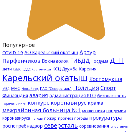
Популярное
Артур
АО Карельский окатыш
COVID-19
ДТП
ГИБДД
Парфенчиков
Вокнаволок
Госдума
КСЦ Дружба
Карелия
Дети
ЕДДС Костомукша
ЕДДС
Карельский окатыш
Костомукша
Полиция
Спорт
МЧС
ПАО "Северсталь"
МВД
Новый год
авария
Финляндия
администрация КГО
безопасность
конкурс
коронавирус
кража
горячая линия
межрайонная больница №1
мошенники
пандемия
прокуратура
коронавируса
пожар
прогноз погоды
погода
северсталь
роспотребнадзор
соревнования
спортивная