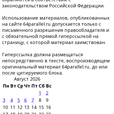
законодательством Российской Федерации.
Использование материалов, опубликованных
на сайте 64parallel.ru допускается только с
письменного разрешения правообладателя и
с обязательной прямой гиперссылкой на
страницу, с которой материал заимствован.
Гиперссылка должна размещаться
непосредственно в тексте, воспроизводящем
оригинальный материал 64parallel.ru, до или
после цитируемого блока.
Август 2026
Пн
Вт
Ср
Чт
Пт
Сб
Вс
1
2
3
4
5
6
7
8
9
10
11
12
13
14
15
16