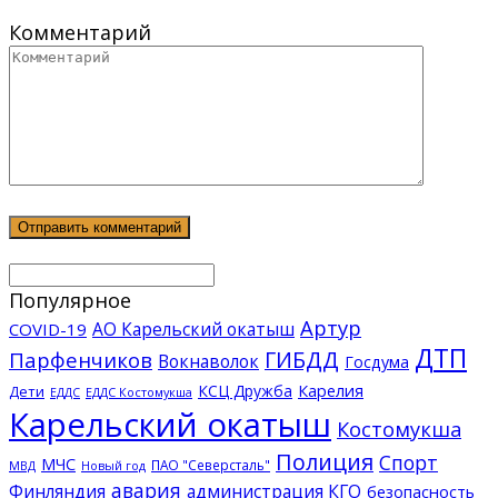
Комментарий
Популярное
Артур
АО Карельский окатыш
COVID-19
ДТП
ГИБДД
Парфенчиков
Вокнаволок
Госдума
КСЦ Дружба
Карелия
Дети
ЕДДС Костомукша
ЕДДС
Карельский окатыш
Костомукша
Полиция
Спорт
МЧС
ПАО "Северсталь"
МВД
Новый год
авария
Финляндия
администрация КГО
безопасность