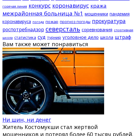
конкурс
коронавирус
кража
горячая линия
межрайонная больница №1
мошенники
пандемия
прокуратура
коронавируса
пожар
прогноз погоды
погода
северсталь
роспотребнадзор
соревнования
спортивная
суд
штраф
уголовное дело
школа
статистика
турнир
школа
Вам также может понравиться
Ни шин, ни денег
Житель Костомукши стал жертвой
мошенников и потерял более 60 тысяч рублей.