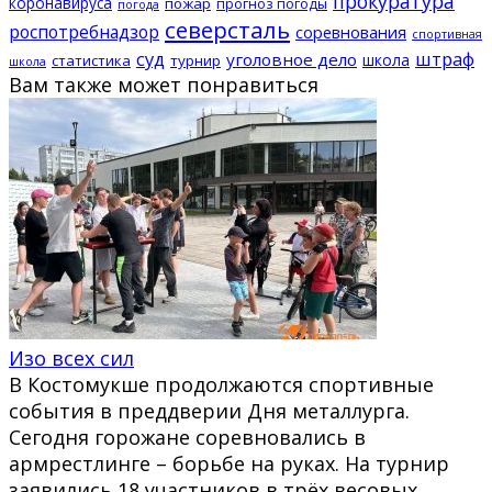
прокуратура
коронавируса
пожар
прогноз погоды
погода
северсталь
роспотребнадзор
соревнования
спортивная
суд
штраф
уголовное дело
школа
статистика
турнир
школа
Вам также может понравиться
Изо всех сил
В Костомукше продолжаются спортивные
события в преддверии Дня металлурга.
Сегодня горожане соревновались в
армрестлинге – борьбе на руках. На турнир
заявились 18 участников в трёх весовых