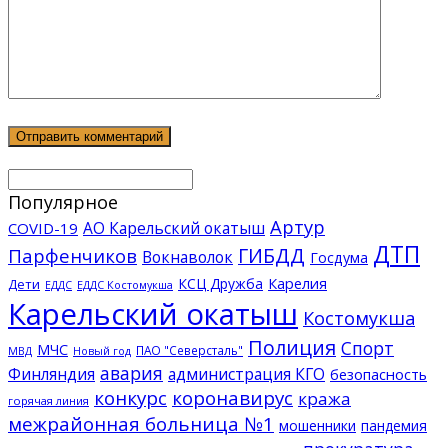
Популярное
Артур
АО Карельский окатыш
COVID-19
ДТП
ГИБДД
Парфенчиков
Вокнаволок
Госдума
КСЦ Дружба
Карелия
Дети
ЕДДС Костомукша
ЕДДС
Карельский окатыш
Костомукша
Полиция
Спорт
МЧС
ПАО "Северсталь"
МВД
Новый год
авария
Финляндия
администрация КГО
безопасность
конкурс
коронавирус
кража
горячая линия
межрайонная больница №1
мошенники
пандемия