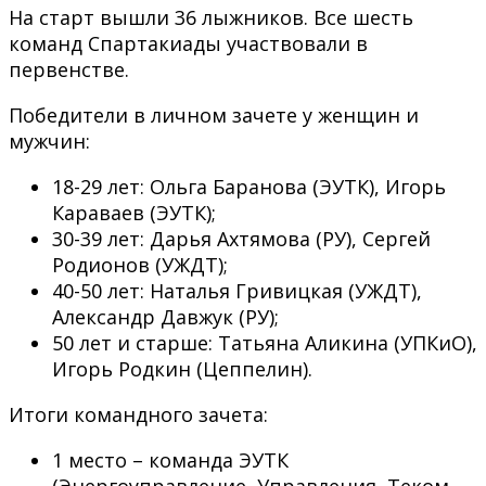
На старт вышли 36 лыжников. Все шесть
команд Спартакиады участвовали в
первенстве.
Победители в личном зачете у женщин и
мужчин:
18-29 лет: Ольга Баранова (ЭУТК), Игорь
Караваев (ЭУТК);
30-39 лет: Дарья Ахтямова (РУ), Сергей
Родионов (УЖДТ);
40-50 лет: Наталья Гривицкая (УЖДТ),
Александр Давжук (РУ);
50 лет и старше: Татьяна Аликина (УПКиО),
Игорь Родкин (Цеппелин).
Итоги командного зачета:
1 место – команда ЭУТК
(Энергоуправление, Управления, Теком,