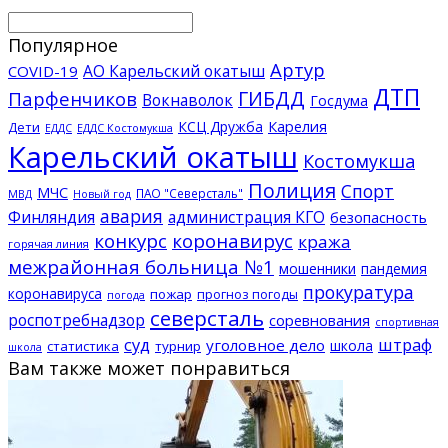
Популярное
Артур
АО Карельский окатыш
COVID-19
ДТП
ГИБДД
Парфенчиков
Вокнаволок
Госдума
КСЦ Дружба
Карелия
Дети
ЕДДС Костомукша
ЕДДС
Карельский окатыш
Костомукша
Полиция
Спорт
МЧС
ПАО "Северсталь"
МВД
Новый год
авария
Финляндия
администрация КГО
безопасность
конкурс
коронавирус
кража
горячая линия
межрайонная больница №1
мошенники
пандемия
прокуратура
коронавируса
пожар
прогноз погоды
погода
северсталь
роспотребнадзор
соревнования
спортивная
суд
штраф
уголовное дело
школа
статистика
турнир
школа
Вам также может понравиться