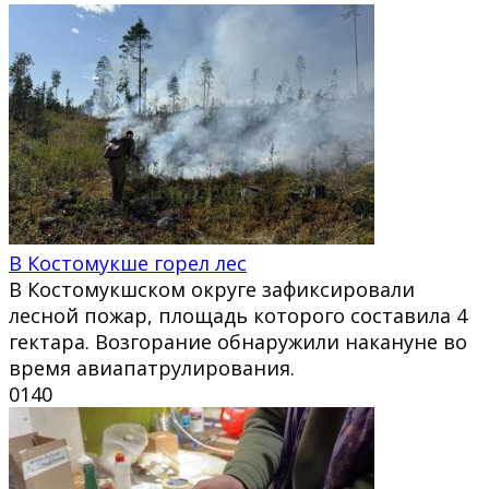
В Костомукше горел лес
В Костомукшском округе зафиксировали
лесной пожар, площадь которого составила 4
гектара. Возгорание обнаружили накануне во
время авиапатрулирования.
0
140