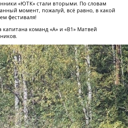
анники «ЮТК» стали вторыми. По словам
анный момент, пожалуй, всë равно, в какой
ем фестиваля!
а капитана команд «А» и «В1» Матвей
ников.