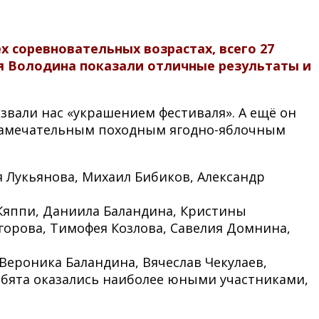
 соревновательных возрастах, всего 27
 Володина показали отличные результаты и
вали нас «украшением фестиваля». А ещё он
 замечательным походным ягодно-яблочным
я Лукьянова, Михаил Бибиков, Александр
 Кяппи, Даниила Баландина, Кристины
горова, Тимофея Козлова, Савелия Домнина,
Вероника Баландина, Вячеслав Чекулаев,
ебята оказались наиболее юными участниками,