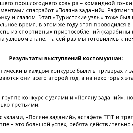
ашего прошлогоднего козыря – командной гонки 
ементами спасработ «Поляна заданий». Рафтинг
ку и слалом. Этап «Туристские узлы» тоже был 
льное время, в этом же году этап проводился в
 цепь из спортивных приспособлений (карабины 
узловом этапе, на сей раз мы готовились к нему
Результаты выступлений костомукшан:
ически в каждом конкурсе были в призëрах и з
имаются они всего второй год, а на некоторых эт
группе конкурс с узлами и «Поляну заданий», но
ько третьими.
с узлами, «Поляне заданий», эстафете ТПТ и тре
пе – это большой успех, ребята действительно 