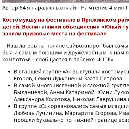
Автор
64-я параллель онлайн
На чтение
4 мин
Костомукшу на фестивале в Пряжинском райо
детей. Воспитанники объединения «Юный ту
заняли призовые места на фестивале.
– Наш лагерь на поляне Сайвожпорог был сам
был и самым поющим и дружелюбным, к нам п
компотом! – сообщается в паблике «ЮТК».
В старшей группе «А» выступали костомукш
Егоров, Семëн Лукконен и Злата Петрова.
В самой многочисленной и сложной группе 
Быданцевой, Анны Катариной, Юлии Лукконе
Александра Колотова, Николая Лаврушина 
В группе «С» соревновались самые младши
Любовь Лучинина, Маргарита Егорова, Ива
прошли буквально по нижней границе возрас