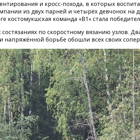
иентирования и кросс-похода, в которых воспит
омпании из двух парней и четырёх девчонок на д
оге костомукшская команда «В1» стала победител
 состязаниях по скоростному вязанию узлов. Дв
и напряжëнной борьбе обошли всех своих сопер