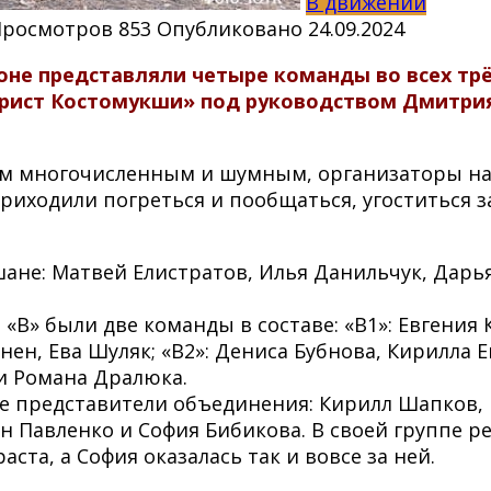
В движении
Просмотров
853
Опубликовано
24.09.2024
не представляли четыре команды во всех трёх
рист Костомукши» под руководством Дмитрия
ым многочисленным и шумным, организаторы наз
риходили погреться и пообщаться, угоститься
ане: Матвей Елистратов, Илья Данильчук, Дарь
«В» были две команды в составе: «В1»: Евгения
н, Ева Шуляк; «В2»: Дениса Бубнова, Кирилла Е
и Романа Дралюка.
е представители объединения: Кирилл Шапков, 
н Павленко и София Бибикова. В своей группе р
та, а София оказалась так и вовсе за ней.