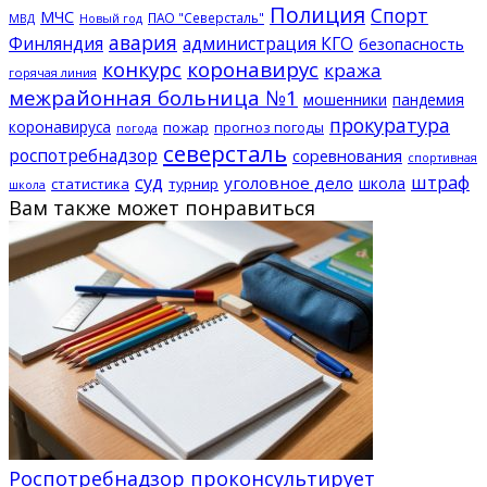
Полиция
Спорт
МЧС
ПАО "Северсталь"
МВД
Новый год
авария
Финляндия
администрация КГО
безопасность
конкурс
коронавирус
кража
горячая линия
межрайонная больница №1
мошенники
пандемия
прокуратура
коронавируса
пожар
прогноз погоды
погода
северсталь
роспотребнадзор
соревнования
спортивная
суд
штраф
уголовное дело
школа
статистика
турнир
школа
Вам также может понравиться
Роспотребнадзор проконсультирует