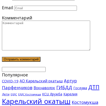
Email
Комментарий
Популярное
Артур
АО Карельский окатыш
COVID-19
ДТП
ГИБДД
Парфенчиков
Вокнаволок
Госдума
КСЦ Дружба
Карелия
Дети
ЕДДС Костомукша
ЕДДС
Карельский окатыш
Костомукша