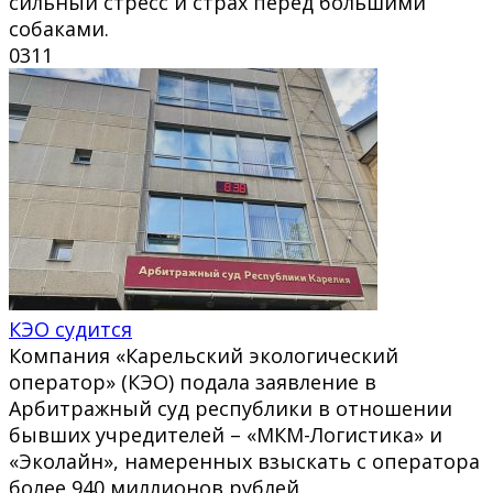
сильный стресс и страх перед большими
собаками.
0
311
КЭО судится
Компания «Карельский экологический
оператор» (КЭО) подала заявление в
Арбитражный суд республики в отношении
бывших учредителей – «МКМ-Логистика» и
«Эколайн», намеренных взыскать с оператора
более 940 миллионов рублей.