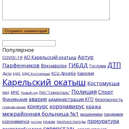
Популярное
Артур
АО Карельский окатыш
COVID-19
ДТП
ГИБДД
Парфенчиков
Вокнаволок
Госдума
КСЦ Дружба
Карелия
Дети
ЕДДС Костомукша
ЕДДС
Карельский окатыш
Костомукша
Полиция
Спорт
МЧС
ПАО "Северсталь"
МВД
Новый год
авария
Финляндия
администрация КГО
безопасность
конкурс
коронавирус
кража
горячая линия
межрайонная больница №1
мошенники
пандемия
прокуратура
коронавируса
пожар
прогноз погоды
погода
северсталь
роспотребнадзор
соревнования