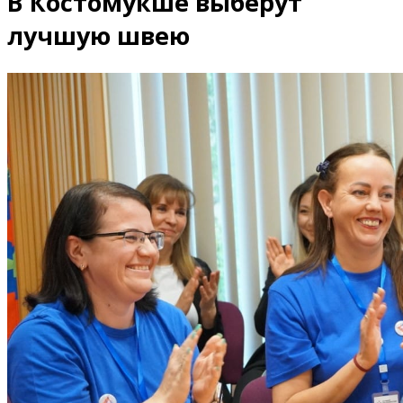
В Костомукше выберут
лучшую швею