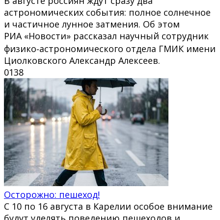
В августе россиян ждут сразу два
астрономических события: полное солнечное
и частичное лунное затмения. Об этом
РИА «Новости» рассказал научный сотрудник
физико‑астрономического отдела ГМИК имени
Циолковского Александр Алексеев.
0
138
Осторожно: пешеход!
С 10 по 16 августа в Карелии особое внимание
будут уделять поведению пешеходов и