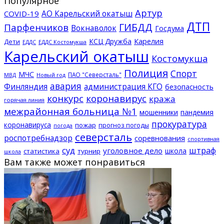
Популярное
Артур
АО Карельский окатыш
COVID-19
ДТП
ГИБДД
Парфенчиков
Вокнаволок
Госдума
КСЦ Дружба
Карелия
Дети
ЕДДС Костомукша
ЕДДС
Карельский окатыш
Костомукша
Полиция
Спорт
МЧС
ПАО "Северсталь"
МВД
Новый год
авария
Финляндия
администрация КГО
безопасность
конкурс
коронавирус
кража
горячая линия
межрайонная больница №1
мошенники
пандемия
прокуратура
коронавируса
пожар
прогноз погоды
погода
северсталь
роспотребнадзор
соревнования
спортивная
суд
штраф
уголовное дело
школа
статистика
турнир
школа
Вам также может понравиться