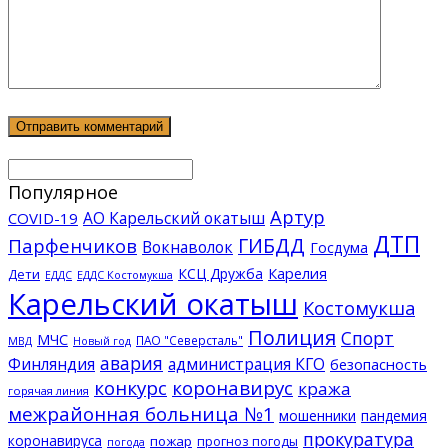
Популярное
Артур
АО Карельский окатыш
COVID-19
ДТП
ГИБДД
Парфенчиков
Вокнаволок
Госдума
КСЦ Дружба
Карелия
Дети
ЕДДС Костомукша
ЕДДС
Карельский окатыш
Костомукша
Полиция
Спорт
МЧС
ПАО "Северсталь"
МВД
Новый год
авария
Финляндия
администрация КГО
безопасность
конкурс
коронавирус
кража
горячая линия
межрайонная больница №1
мошенники
пандемия
прокуратура
коронавируса
пожар
прогноз погоды
погода