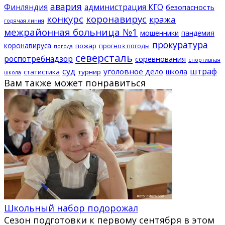
авария
Финляндия
администрация КГО
безопасность
конкурс
коронавирус
кража
горячая линия
межрайонная больница №1
мошенники
пандемия
прокуратура
коронавируса
пожар
прогноз погоды
погода
северсталь
роспотребнадзор
соревнования
спортивная
суд
штраф
уголовное дело
школа
статистика
турнир
школа
Вам также может понравиться
Школьный набор подорожал
Сезон подготовки к первому сентября в этом