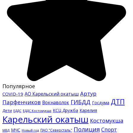
Популярное
Артур
АО Карельский окатыш
COVID-19
ДТП
ГИБДД
Парфенчиков
Вокнаволок
Госдума
КСЦ Дружба
Карелия
Дети
ЕДДС Костомукша
ЕДДС
Карельский окатыш
Костомукша
Полиция
Спорт
МЧС
ПАО "Северсталь"
МВД
Новый год