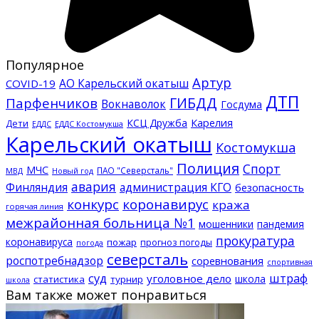
Популярное
Артур
АО Карельский окатыш
COVID-19
ДТП
ГИБДД
Парфенчиков
Вокнаволок
Госдума
КСЦ Дружба
Карелия
Дети
ЕДДС Костомукша
ЕДДС
Карельский окатыш
Костомукша
Полиция
Спорт
МЧС
ПАО "Северсталь"
МВД
Новый год
авария
Финляндия
администрация КГО
безопасность
конкурс
коронавирус
кража
горячая линия
межрайонная больница №1
мошенники
пандемия
прокуратура
коронавируса
пожар
прогноз погоды
погода
северсталь
роспотребнадзор
соревнования
спортивная
суд
штраф
уголовное дело
школа
статистика
турнир
школа
Вам также может понравиться