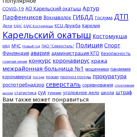
Популярное
Артур
АО Карельский окатыш
COVID-19
ДТП
ГИБДД
Парфенчиков
Вокнаволок
Госдума
КСЦ Дружба
Карелия
Дети
ЕДДС Костомукша
ЕДДС
Карельский окатыш
Костомукша
Полиция
Спорт
МЧС
ПАО "Северсталь"
МВД
Новый год
авария
Финляндия
администрация КГО
безопасность
конкурс
коронавирус
кража
горячая линия
межрайонная больница №1
мошенники
пандемия
прокуратура
коронавируса
пожар
прогноз погоды
погода
северсталь
роспотребнадзор
соревнования
спортивная
суд
штраф
уголовное дело
школа
статистика
турнир
школа
Вам также может понравиться